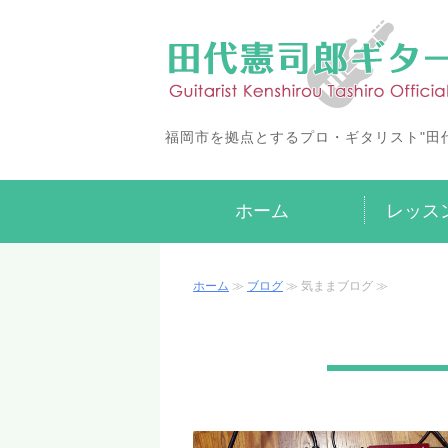
福岡市を拠点とするプロ・ギタリスト"田
ホーム
レッス
ホーム
≫
ブログ
≫ 気ままブログ ≫